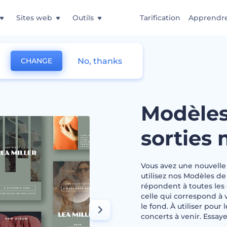
Sites web
Outils
Tarification
Apprendr
No, thanks
CHANGE
promotion des sorties musicales
Modèles
sorties 
Vous avez une nouvelle s
utilisez nos Modèles d
répondent à toutes les 
celle qui correspond à 
le fond. À utiliser pour
concerts à venir. Essa