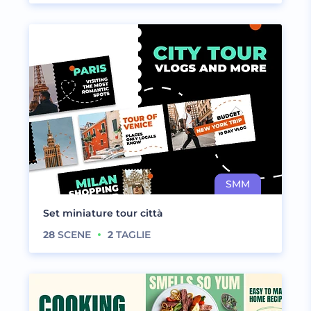
Set miniature tour città
28
SCENE
2
TAGLIE