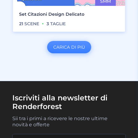
Set Citazioni Design Delicato
21
SCENE
3
TAGLIE
CARICA DI PIÙ
Iscriviti alla newsletter di
Renderforest
Sii tra i primi a ricevere le nostre ultime
novità e offerte