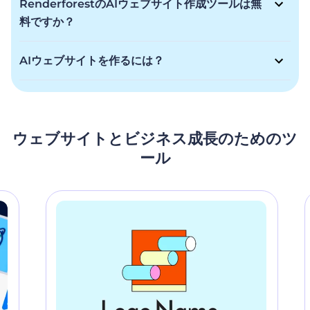
RenderforestのAIウェブサイト作成ツールは無
ウェブサイトのための電光石火の速さと一流の品質を提供しま
料ですか？
す。初心者でもプロでも、美しい画像とAIの助けを借りて数分
RenderforestのAIウェブサイト・ビルダーはフリーミアムモ
でオンラインプレゼンスを構築しましょう。
デルを提供しています。無料でウェブサイトを作成することが
AIウェブサイトを作るには？
できますが、サブスクリプションによってより高度な機能を利
プロ仕様のウェブサイトを簡単に作成できます！あなたのビジ
用できます。
ネスの種類、名前、主要なキーワードをお知らせいただけれ
ば、AIウェブサイト・ビルダーが数分で編集可能なパーソナラ
イズされたウェブサイトを作成します。今すぐ始めて、すぐに
ウェブサイトとビジネス成長のためのツ
オンラインプレゼンスを確立しましょう！
ール