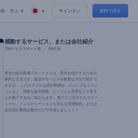
価格
学ぶ
サインイン
無料で試す
感動するサービス、または会社紹介
78K+
エクスポート数
60 秒
貴社の紹介動画プロジェクトは、貴社を紹介するための
劇的な方法です。製品やサービスを斬新な方法で紹介で
きます。 このカラフルな紹介動画は、スムーズなトラン
ジション、精彩な粒子効果、シンプルな背景などで見る
人を魅了するのに役立ちます。 数アニメ化されたコマー
シャル、インスピレーションを与える説明動画、または
会社紹介動画を数分だけで作成しましょう！