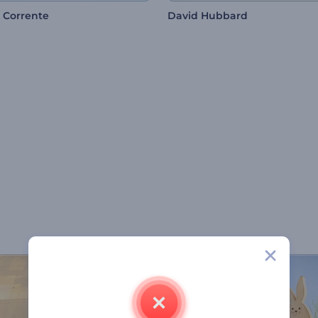
 Corrente
David Hubbard