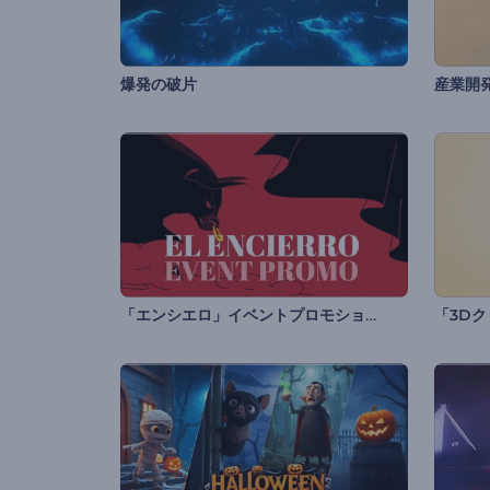
爆発の破片
産業開
「エンシエロ」イベントプロモション
「3D