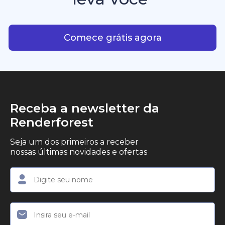
consistência criativa.
criadores, empreendedores e profissionais de
Com IA plataforma que leva
marketing que desejam produzir conteúdo em
vídeo profissional, com qualidade de estúdio, de
Comece grátis agora
forma simples.
Receba a newsletter da
Renderforest
Seja um dos primeiros a receber
nossas últimas novidades e ofertas