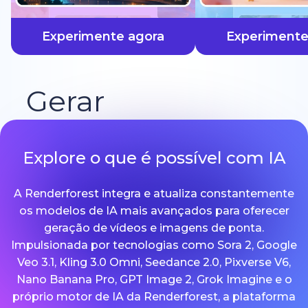
mais rápido
Experimente agora
Experimente
Gerar
Explore o que é possível com IA
A Renderforest integra e atualiza constantemente
os modelos de IA mais avançados para oferecer
geração de vídeos e imagens de ponta.
Impulsionada por tecnologias como Sora 2, Google
Veo 3.1, Kling 3.0 Omni, Seedance 2.0, Pixverse V6,
Nano Banana Pro, GPT Image 2, Grok Imagine e o
próprio motor de IA da Renderforest, a plataforma