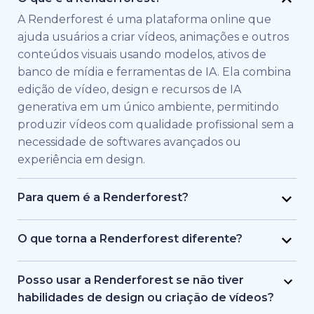
A Renderforest é uma plataforma online que
ajuda usuários a criar vídeos, animações e outros
conteúdos visuais usando modelos, ativos de
banco de mídia e ferramentas de IA. Ela combina
edição de vídeo, design e recursos de IA
generativa em um único ambiente, permitindo
produzir vídeos com qualidade profissional sem a
necessidade de softwares avançados ou
experiência em design.
Para quem é a Renderforest?
A Renderforest foi criada para indivíduos e
equipes que precisam de vídeos de alta
O que torna a Renderforest diferente?
qualidade rapidamente. É usada por profissionais
A Renderforest combina múltiplos modelos de IA
de marketing, educadores, donos de pequenas
e geração de vídeo em uma única plataforma. Os
Posso usar a Renderforest se não tiver
empresas, equipes de RH, freelancers e criadores
usuários podem criar, editar e exportar vídeos de
habilidades de design ou criação de vídeos?
de conteúdo que desejam produzir vídeos de
texto para vídeo, baseados em banco de mídia e