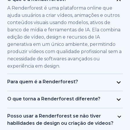
A Renderforest é uma plataforma online que
ajuda usuários a criar vídeos, animações e outros
conteúdos visuais usando modelos, ativos de
banco de mídia e ferramentas de IA. Ela combina
edição de vídeo, design e recursos de IA
generativa em um único ambiente, permitindo
produzir vídeos com qualidade profissional sem a
necessidade de softwares avançados ou
experiência em design.
Para quem é a Renderforest?
A Renderforest foi criada para indivíduos e
equipes que precisam de vídeos de alta
O que torna a Renderforest diferente?
qualidade rapidamente. É usada por profissionais
A Renderforest combina múltiplos modelos de IA
de marketing, educadores, donos de pequenas
e geração de vídeo em uma única plataforma. Os
Posso usar a Renderforest se não tiver
empresas, equipes de RH, freelancers e criadores
usuários podem criar, editar e exportar vídeos de
habilidades de design ou criação de vídeos?
de conteúdo que desejam produzir vídeos de
texto para vídeo, baseados em banco de mídia e