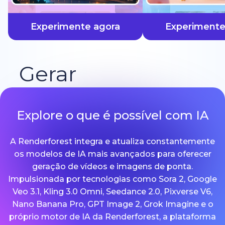
mais rápido
Experimente agora
Experimente
Gerar
Explore o que é possível com IA
A Renderforest integra e atualiza constantemente
os modelos de IA mais avançados para oferecer
geração de vídeos e imagens de ponta.
Impulsionada por tecnologias como Sora 2, Google
Veo 3.1, Kling 3.0 Omni, Seedance 2.0, Pixverse V6,
Nano Banana Pro, GPT Image 2, Grok Imagine e o
próprio motor de IA da Renderforest, a plataforma