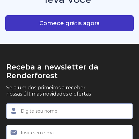
consistência criativa.
criadores, empreendedores e profissionais de
Com IA plataforma que leva
marketing que desejam produzir conteúdo em
vídeo profissional, com qualidade de estúdio, de
Comece grátis agora
forma simples.
Receba a newsletter da
Renderforest
Seja um dos primeiros a receber
nossas últimas novidades e ofertas