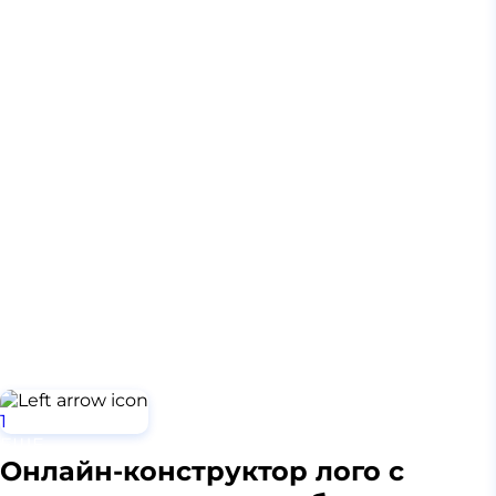
1
2
ЕЩЕ
3
Онлайн-конструктор лого с
...