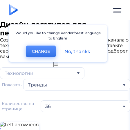
Дизайн логотипов для
передовых технологий
Would you like to change Renderforest language
to English?
Создайте современный логотип для своего канала о
технологиях, приложения или веб-сайта. Вставьте
свое описание, а наш ИИ-конструктор сам подберет
No, thanks
CHANGE
вам дизайн.
Технологии
Показать
Тренды
Количество на
36
странице