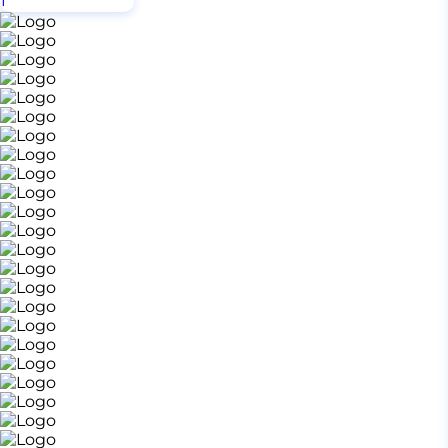
1
2
3
...
6