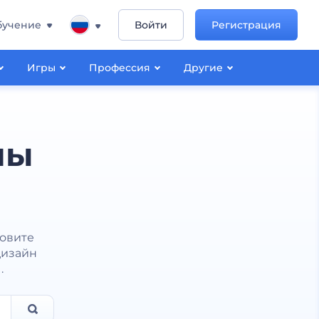
бучение
Войти
Регистрация
Игры
Профессия
Другие
пы
зовите
дизайн
.