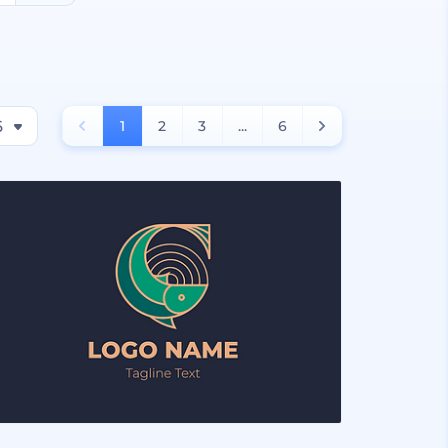
6
1
2
3
...
6