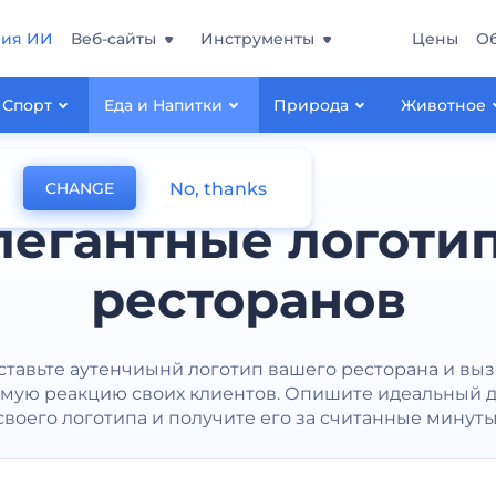
ния ИИ
Веб-сайты
Инструменты
Цены
О
Спорт
Еда и Напитки
Природа
Животное
No, thanks
CHANGE
легантные логоти
ресторанов
тавьте аутенчиынй логотип вашего ресторана и вы
мую реакцию своих клиентов. Опишите идеальный 
своего логотипа и получите его за считанные минуты