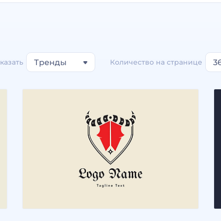
казать
Тренды
Количество на странице
3