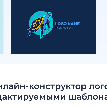
нлайн-конструктор лого
дактируемыми шаблон