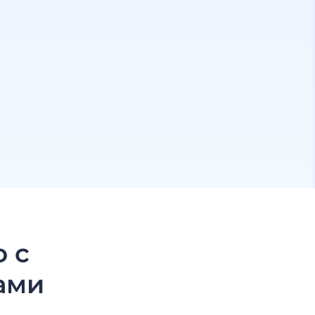
 с
ами