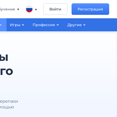
бучение
Войти
Регистрация
Игры
Профессия
Другие
ны
го
черепахи
помощью