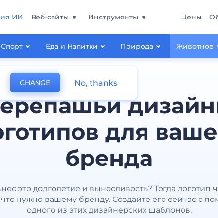
ния ИИ
Веб-сайты
Инструменты
Цены
О
Спорт
Еда и Напитки
Природа
Животное
No, thanks
CHANGE
ерепашьи дизай
оготипов для ваше
бренда
нес это долголетие и выносливость? Тогда логотип 
, что нужно вашему бренду. Создайте его сейчас с 
одного из этих дизайнерских шаблонов.