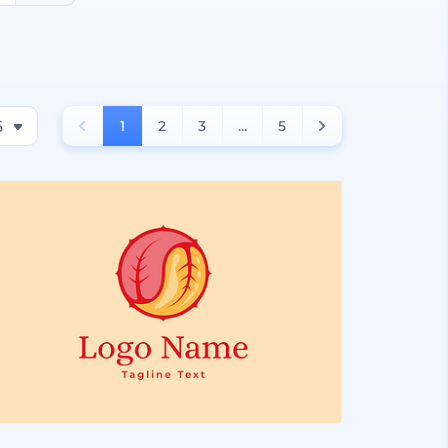
6
1
2
3
...
5