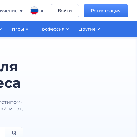
бучение
Войти
Регистрация
Игры
Профессия
Другие
для
еса
готипом-
йти тот,