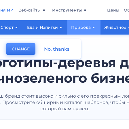
ния ИИ
Веб-сайты
Инструменты
Цены
О
Спорт
Еда и Напитки
Природа
Животное
No, thanks
CHANGE
готипы-деревья 
чнозеленого бизн
аш бренд стоит высоко и сильно с его прекрасным ло
. Просмотрите обширный каталог шаблонов, чтобы на
который вам нужен.