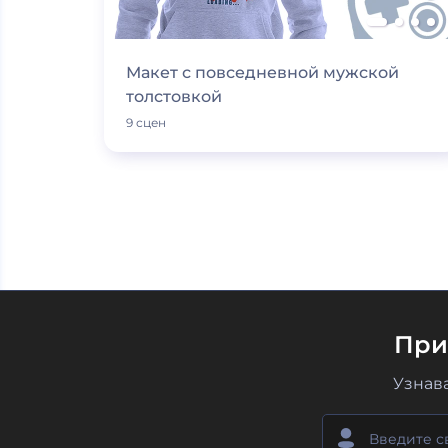
Макет с повседневной мужской
толстовкой
9 сцен
При
Узнав