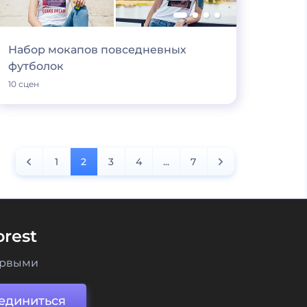
Набор мокапов повседневных
футболок
10 сцен
1
2
3
4
...
7
rest
ервыми
единиться