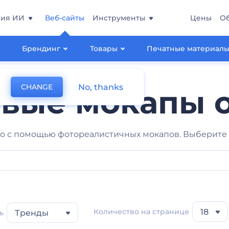
ния ИИ
Веб-сайты
Инструменты
Цены
О
Брендинг
Товары
Печатные материал
No, thanks
CHANGE
овые мокапы 
о с помощью фотореалистичных мокапов. Выберите 
Количество на странице
18
ь
Тренды