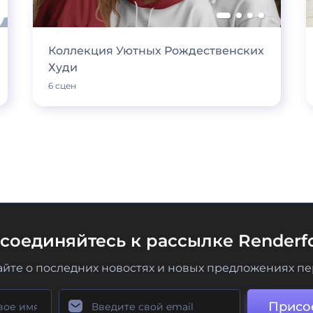
Коллекция Уютных Рождественских
Худи
6 сцен
соединяйтесь к рассылке Renderfo
айте о последних новостях и новых предложениях п
Присо