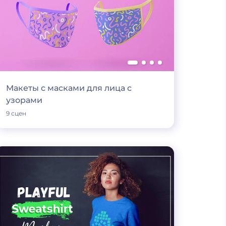
Макеты с масками для лица с
узорами
9 сцен