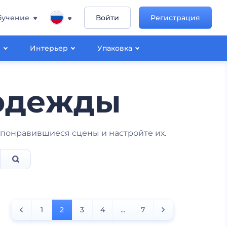
бучение
Войти
Регистрация
ы
Интерьер
Упаковка
одежды
понравившиеся сцены и настройте их.
1
2
3
4
...
7