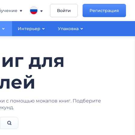
бучение
Войти
Регистрация
ы
Интерьер
Упаковка
иг для
елей
ки с помощью мокапов книг. Подберите
екунд.