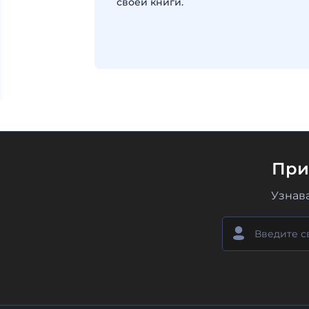
своей книги.
При
Узнав