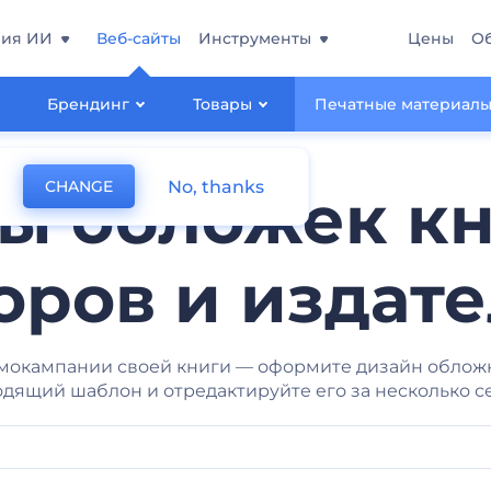
ния ИИ
Веб-сайты
Инструменты
Цены
О
Брендинг
Товары
Печатные материал
No, thanks
CHANGE
ы обложек кн
оров и издат
мокампании своей книги — оформите дизайн облож
дящий шаблон и отредактируйте его за несколько с