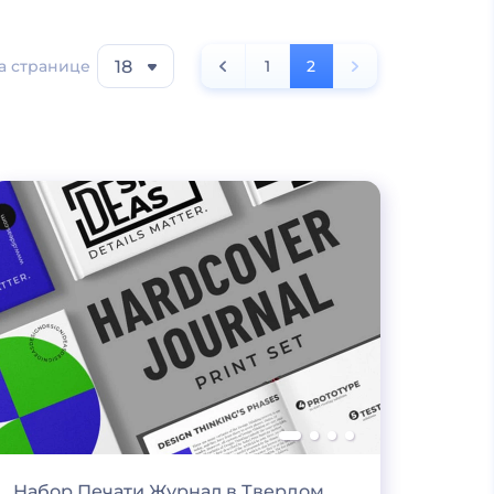
а странице
18
1
2
Набор Печати Журнал в Твердом