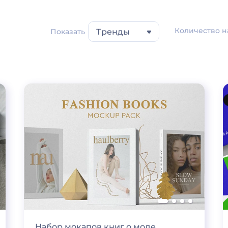
Количество н
Показать
Тренды
Набор мокапов книг о моде