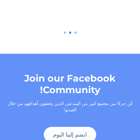
Join our Facebook
Community!
‫كن جزءًا من مجتمع كبير من المبدعين الذين يحققون أهدافهم من خلال
الفيديو!‬
‫انضم إلينا اليوم‬