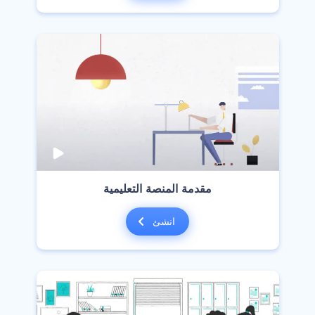
‫مقدمة المنصة التعليمية‬
انشئ