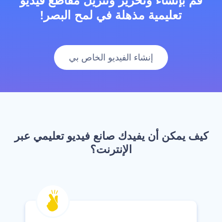
‫قم بإنشاء وتحرير وتنزيل مقاطع فيديو
تعليمية مذهلة في لمح البصر!‬
‫إنشاء الفيديو الخاص بي‬
‫كيف يمكن أن يفيدك صانع فيديو تعليمي عبر
الإنترنت؟‬