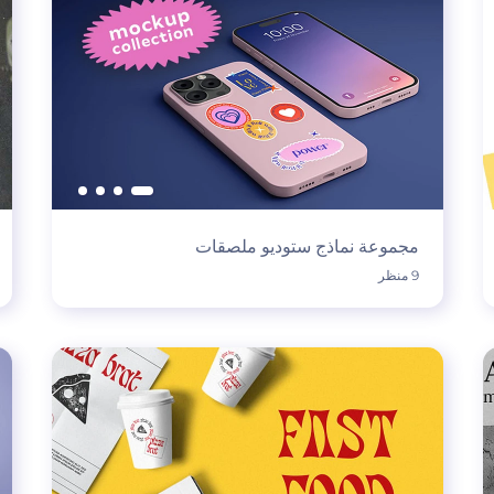
مجموعة نماذج ستوديو ملصقات
9 منظر