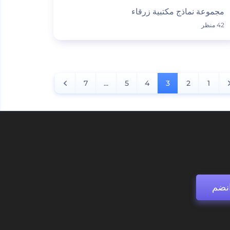
مجموعة نماذج مكتبية زرقاء
42 منظر
7
...
5
4
3
2
1
نضم