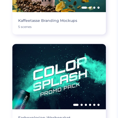
Kaffeetasse Branding Mockups
5 scenes
Farbexplosion-Werbepaket