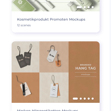
Kosmetikprodukt Promoten Mockups
12 scenes
Marken-Hängeetiketten-Mockups