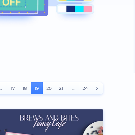
...
17
18
19
20
21
...
24