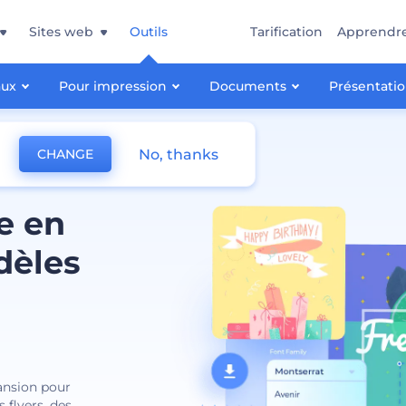
Sites web
Outils
Tarification
Apprendr
aux
Pour impression
Documents
Présentati
No, thanks
CHANGE
e en
dèles
ansion pour
 flyers, des