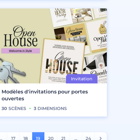
Modèles d'invitations pour portes
ouvertes
30
SCÈNES
3
DIMENSIONS
...
17
18
19
20
21
...
24