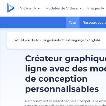
Vidéos IA
Modèles de Vidéos
Images IA
Tout
Réseaux soci
Would you like to change Renderforest language to English?
Créateur graphiqu
ligne avec des mo
de conception
personnalisables
Parcourez notre bibliothèque en perpétuelle exp
trouver des modèles pour les réseaux sociaux, des