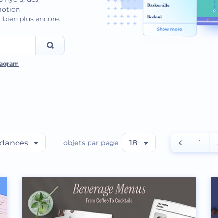
omotion
 bien plus encore.
tagram
dances
objets par page
18
1