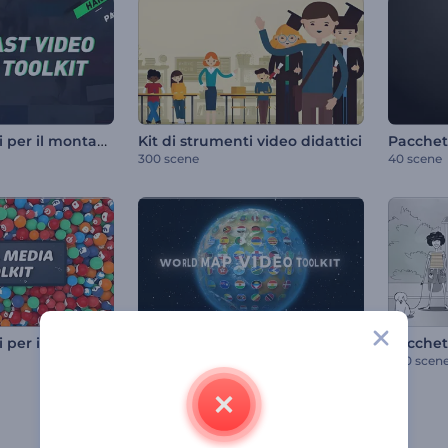
Kit di strumenti per il montaggio video in ambito broadcast
Kit di strumenti video didattici
Pacchett
300 scene
40 scene
Kit di strumenti per i social media
Kit di strumenti video sulla mappa del mondo
300 scene
400 scen