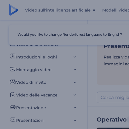
Video sull'intelligenza artificiale
Modelli vide
Presenta
Tutti i modelli
Would you like to change Renderforest language to English?
Casa
Modelli
Video di animazione
Presenta
Introduzioni e loghi
Realizza vid
immagini acc
Montaggio video
Video di invito
Video delle vacanze
Presentazione
Operativo
Presentazioni