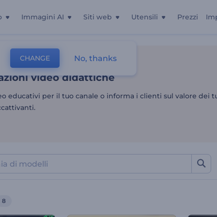
o
Immagini AI
Siti web
Utensili
Prezzi
Im
zioni video didattiche
No, thanks
CHANGE
Presentazioni
Operativo
zioni video didattiche
eo educativi per il tuo canale o informa i clienti sul valore dei 
attivanti.
8