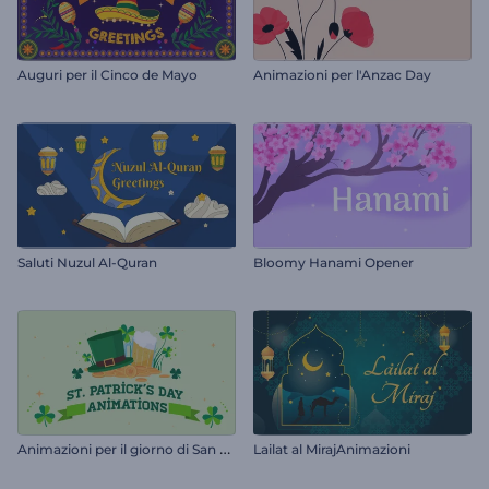
Auguri per il Cinco de Mayo
Animazioni per l'Anzac Day
Saluti Nuzul Al-Quran
Bloomy Hanami Opener
A
nimazioni per il giorno di San Patrizio
Lailat al MirajAnimazioni