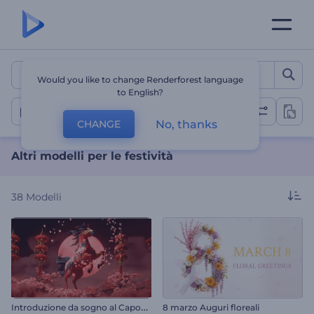
Altri modelli per le festivit
Would you like to change Renderforest language
to English?
Altre festività
No, thanks
CHANGE
Altri modelli per le festività
38
Modelli
I
ntroduzione da sogno al Capodanno cinese
8 marzo Auguri floreali