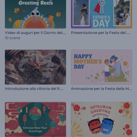
V
ideo di auguri per il Giorno del Ringraziamento
P
resentazione per la Festa del Papà
10 scene
I
ntroduzione alla vittoria del 9 maggio
A
nimazione per la Festa della Mamma