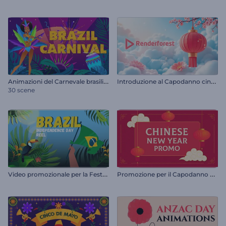
A
nimazioni del Carnevale brasiliano
I
ntroduzione al Capodanno cinese fiorito
30 scene
V
ideo promozionale per la Festa dell'Indipendenza del Brasile
P
romozione per il Capodanno cinese