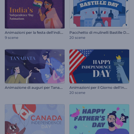
A
nimazioni per la festa dell'indipendenza dell'India
P
acchetto di mulinelli Bastille Day
9 scene
20 scene
A
nimazione di auguri per Tanabata
A
nimazioni per il Giorno dell'Indipendenza degli Stati Uniti
20 scene