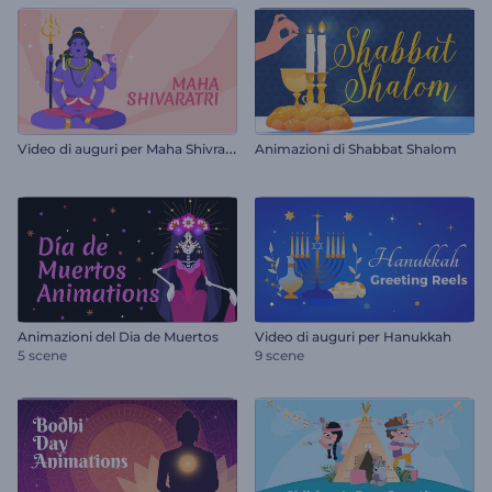
V
ideo di auguri per Maha Shivratri
Animazioni di Shabbat Shalom
Animazioni del Dia de Muertos
Video di auguri per Hanukkah
5 scene
9 scene