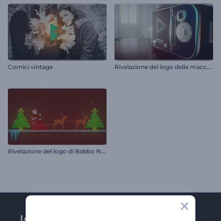
R
ivelazione del logo della macchina fotografica vintage
Cornici vintage
R
ivelazione del logo di Babbo Natale
Iscriviti alla newsletter di