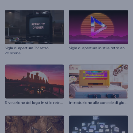
S
igla di apertura in stile retrò anni '80
Sigla di apertura TV retrò
20 scene
R
ivelazione del logo in stile retro-futuristico
I
ntroduzione alle console di gioco retrò