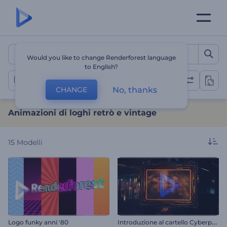
Animazioni di loghi retrò 
Would you like to change Renderforest language
to English?
Rivelazioni retrò
No, thanks
CHANGE
Animazioni di loghi retrò e vintage
15
Modelli
I
ntroduzione al cartello Cyberpunk
Logo funky anni '80