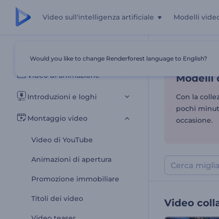
Video sull'intelligenza artificiale
Modelli vide
Modelli 
Tutti i modelli
Would you like to change Renderforest language to English?
Casa
Modelli
Video di animazione
Modelli 
Introduzioni e loghi
Con la colle
pochi minuti
Montaggio video
occasione.
Video di YouTube
Animazioni di apertura
Promozione immobiliare
Titoli dei video
Video coll
Video teaser