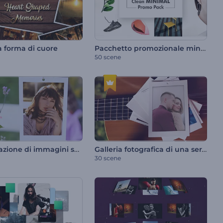
Pacchetto promozionale minimalista e pulito
a forma di cuore
50 scene
Presentazione di immagini sulla bellezza della natura
Galleria fotografica di una serata romantica
30 scene