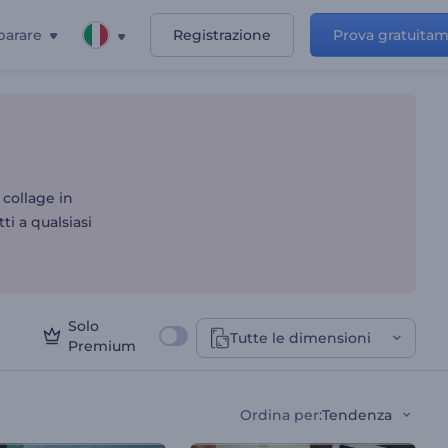
parare
Registrazione
Prova gratuita
 collage in
ti a qualsiasi
Solo
Tutte le dimensioni
Premium
Ordina per
:
Tendenza