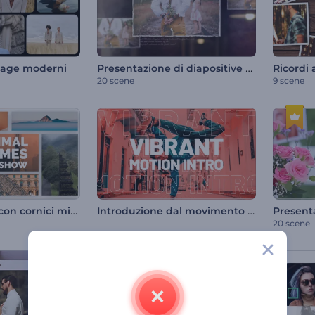
Presentazione di diapositive vintage classiche
llage moderni
Ricordi 
20 scene
9 scene
Presentazione con cornici minimali
Introduzione dal movimento vibrante
20 scene