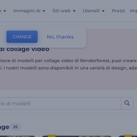
o
Immagini AI
Siti web
Utensili
Prezzi
Im
di collage video
No, thanks
CHANGE
Montaggio Video
Video Collage
di collage video
zione di modelli per collage video di Renderforest, puoi creare
. I nostri modelli sono disponibili in una varietà di design, adat
age
25