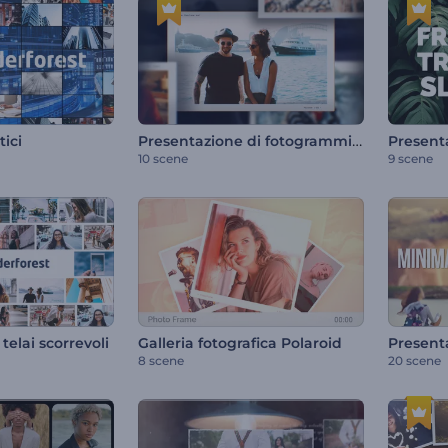
Presentazione di fotogrammi Polaroid
tici
10 scene
9 scene
telai scorrevoli
Galleria fotografica Polaroid
8 scene
20 scene