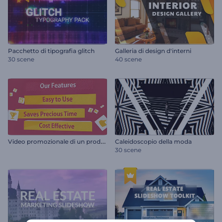
Pacchetto di tipografia glitch
Galleria di design d'interni
30 scene
40 scene
V
ideo promozionale di un prodotto o servizio
Caleidoscopio della moda
30 scene