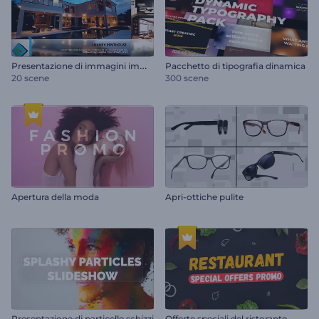
P
resentazione di immagini immobiliari
Pacchetto di tipografia dinamica
20 scene
300 scene
Apertura della moda
Apri-ottiche pulite
Presentazione di particelle schizzi
Offerte speciali del ristorante