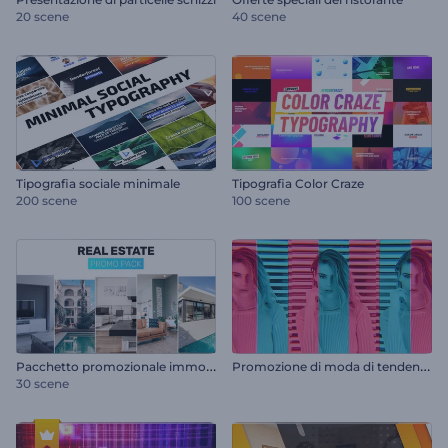
20 scene
40 scene
Tipografia sociale minimale
Tipografia Color Craze
200 scene
100 scene
P
acchetto promozionale immobiliare
P
romozione di moda di tendenza
30 scene