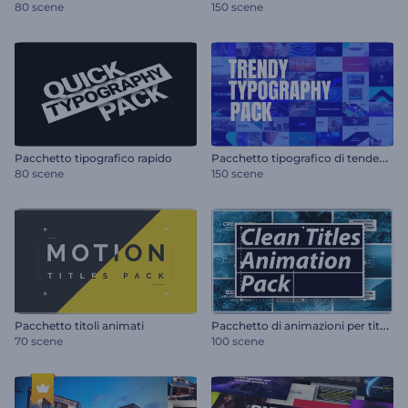
80 scene
150 scene
P
acchetto tipografico di tendenza
Pacchetto tipografico rapido
80 scene
150 scene
P
acchetto di animazioni per titoli puliti
Pacchetto titoli animati
70 scene
100 scene