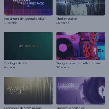
Pacchetto di tipografia glitch
Titoli metallici
30 scene
50 scene
T
ipografia per proiettori cinematografici d'epoca
Tipologia di rete
9 scene
20 scene
Cerimonia di premiazione
Tipografia organica