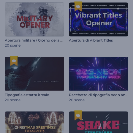
A
pertura militare / Giorno della vittoria
Apertura di Vibrant Titles
20 scene
P
acchetto di tipografia neon anni '80
Tipografia astratta irreale
20 scene
20 scene