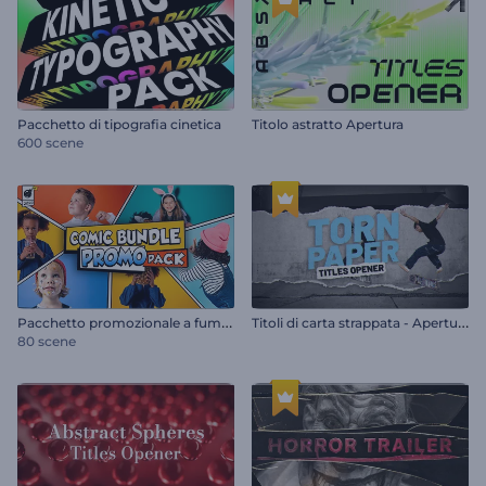
Pacchetto di tipografia cinetica
Titolo astratto Apertura
600 scene
P
acchetto promozionale a fumetti
T
itoli di carta strappata - Apertura
80 scene