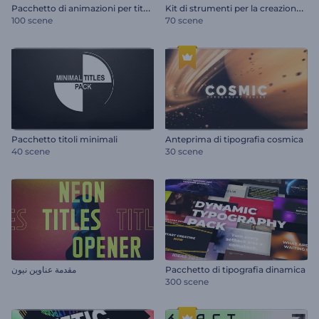
P
acchetto di animazioni per titoli puliti
K
it di strumenti per la creazione di mockup di telefoni moderni
100 scene
70 scene
Pacchetto titoli minimali
Anteprima di tipografia cosmica
40 scene
30 scene
مقدمة عناوين نيون
Pacchetto di tipografia dinamica
300 scene