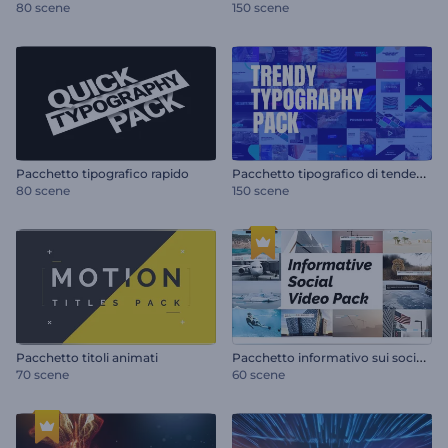
80 scene
150 scene
P
acchetto tipografico di tendenza
Pacchetto tipografico rapido
80 scene
150 scene
P
acchetto informativo sui social media
Pacchetto titoli animati
70 scene
60 scene