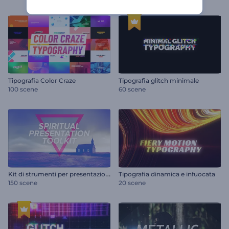
Tipografia Color Craze
Tipografia glitch minimale
100 scene
60 scene
K
it di strumenti per presentazioni spirituali
Tipografia dinamica e infuocata
150 scene
20 scene