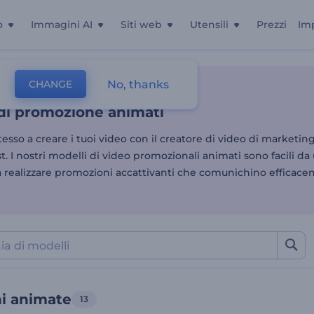
o
Immagini AI
Siti web
Utensili
Prezzi
Im
di promozione animati
No, thanks
CHANGE
Video Di Vendita
Promozioni Animate
 di promozione animati
stesso a creare i tuoi video con il creatore di video di marketin
. I nostri modelli di video promozionali animati sono facili da 
a realizzare promozioni accattivanti che comunichino efficace
i animate
13