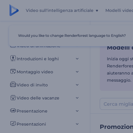
Video sull'intelligenza artificiale
Modelli vide
Modelli 
Tutti i modelli
Would you like to change Renderforest language to English?
Casa
Modelli
Video di animazione
Modelli
Introduzioni e loghi
Inizia oggi 
Renderforest
Montaggio video
aiuteranno 
messaggio.
Video di invito
Video delle vacanze
Presentazione
Presentazioni
Promozion