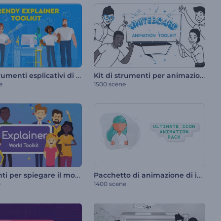
Kit di strumenti esplicativi di tendenza
Kit di strumenti per animazioni su lavagna bianca
e
1500 scene
Strumenti per spiegare il mondo
Pacchetto di animazione di icone definitivo
e
1400 scene