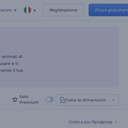
parare
Registrazione
Prova gratuita
g animati di
usare e ti
mente il tuo
Solo
Tutte le dimensioni
Premium
Ordina per
:
Tendenza