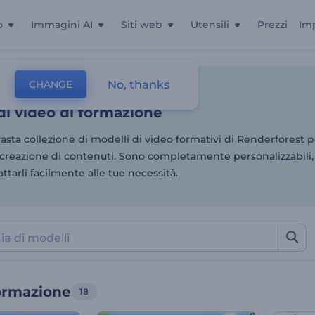
o
Immagini AI
Siti web
Utensili
Prezzi
Im
di video di formazione
No, thanks
CHANGE
Video Di Animazione
Video Di Formazione
di video di formazione
vasta collezione di modelli di video formativi di Renderforest p
creazione di contenuti. Sono completamente personalizzabili, i
ttarli facilmente alle tue necessità.
formazione
18