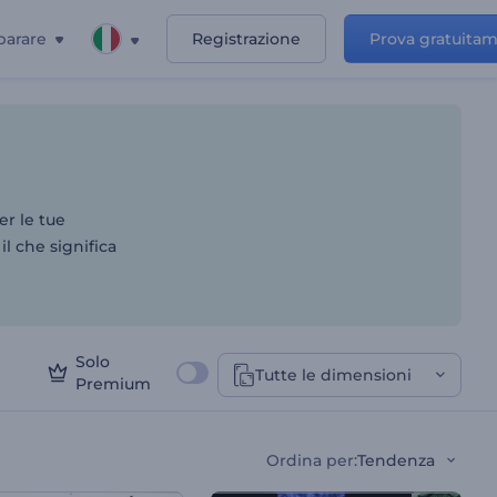
parare
Registrazione
Prova gratuita
er le tue
l che significa
Solo
Tutte le dimensioni
Premium
Ordina per
:
Tendenza