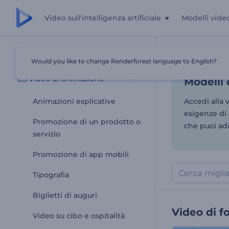
Video sull'intelligenza artificiale
Modelli vide
Modelli 
Tutti i modelli
Would you like to change Renderforest language to English?
Casa
Modelli
Video di animazione
Modelli 
Animazioni esplicative
Accedi alla 
esigenze di 
Promozione di un prodotto o
che puoi ada
servizio
Promozione di app mobili
Tipografia
Biglietti di auguri
Video di 
Video su cibo e ospitalità