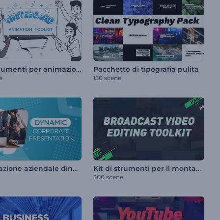
Kit di strumenti per animazioni su lavagna bianca
Pacchetto di tipografia pulita
e
150 scene
Presentazione aziendale dinamica
Kit di strumenti per il montaggio video in ambito broadcast
300 scene