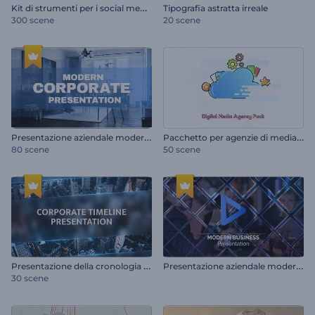
K
it di strumenti per i social media
Tipografia astratta irreale
300 scene
20 scene
P
resentazione aziendale moderna
P
acchetto per agenzie di media digitali
80 scene
50 scene
P
resentazione della cronologia aziendale
P
resentazione aziendale moderna
30 scene