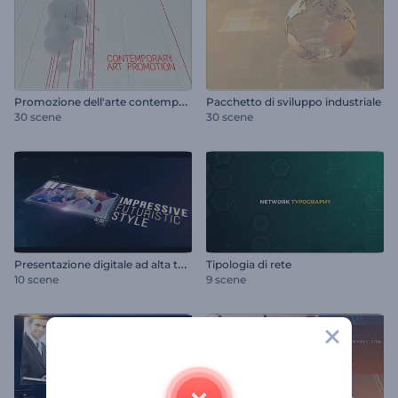
P
romozione dell'arte contemporanea
Pacchetto di sviluppo industriale
30 scene
30 scene
P
resentazione digitale ad alta tecnologia
Tipologia di rete
10 scene
9 scene