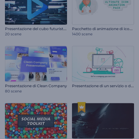
P
resentazione del cubo futuristico
P
acchetto di animazione di icone definitivo
20 scene
1400 scene
P
resentazione di un servizio o di un'azienda stimolante
Presentazione di Clean Company
80 scene