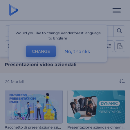
Presentazioni video aziend
Would you like to change Renderforest language
to English?
Aziendale
No, thanks
CHANGE
Presentazioni video aziendali
24
Modelli
P
acchetto di presentazione aziendale
P
resentazione aziendale dinamica