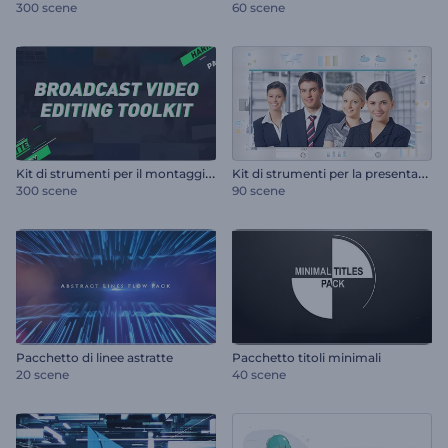
300 scene
60 scene
K
it di strumenti per il montaggio video in ambito broadcast
K
it di strumenti per la presentazione aziendale
300 scene
90 scene
Pacchetto di linee astratte
Pacchetto titoli minimali
20 scene
40 scene