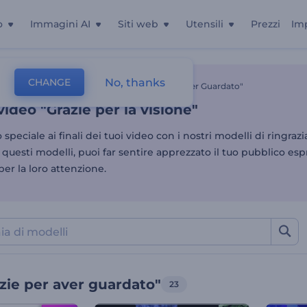
o
Immagini AI
Siti web
Utensili
Prezzi
Im
video "Grazie per la visione
No, thanks
CHANGE
Modelli Di Annunci Video
Video "Grazie Per Aver Guardato"
video "Grazie per la visione"
 speciale ai finali dei tuoi video con i nostri modelli di ringra
 questi modelli, puoi far sentire apprezzato il tuo pubblico e
per la loro attenzione.
zie per aver guardato"
23