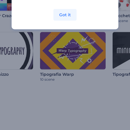
Got it
r Craze
Galleria fotografica floreale
20 scene
70 scene
hizzo
Tipografia Warp
Tipogra
10 scene