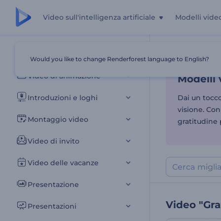
Video sull'intelligenza artificiale
Modelli vide
Modelli 
Tutti i modelli
Would you like to change Renderforest language to English?
Casa
Modelli
Video di animazione
Modelli 
Introduzioni e loghi
Dai un tocco
visione. Con
Montaggio video
gratitudine 
Video di invito
Video delle vacanze
Presentazione
Video "Gra
Presentazioni