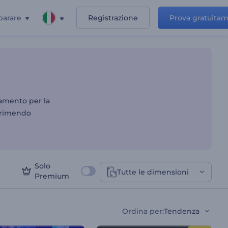
parare
Registrazione
Prova gratuita
"
ziamento per la
sprimendo
Solo
Tutte le dimensioni
Premium
Ordina per
:
Tendenza