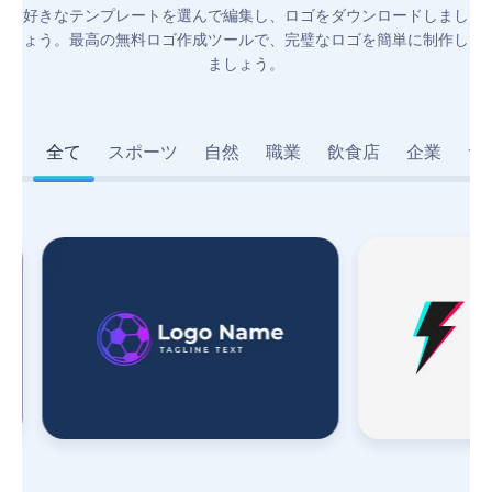
好きなテンプレートを選んで編集し、ロゴをダウンロードしまし
ょう。最高の無料ロゴ作成ツールで、完璧なロゴを簡単に制作し
ましょう。
全て
スポーツ
自然
職業
飲食店
企業
サ