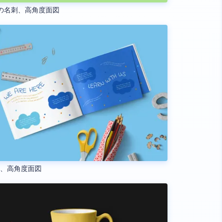
の名刺、高角度面図
材、高角度面図