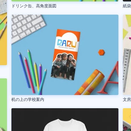
ドリンク缶、高角度面図
紙
机の上の学校案内
文