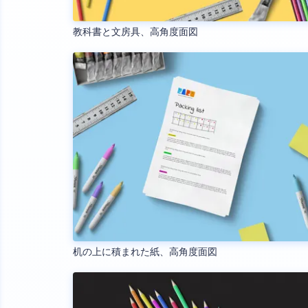
教科書と文房具、高角度面図
机の上に積まれた紙、高角度面図