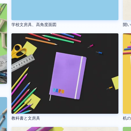
学校文房具、高角度面図
開
教科書と文房具
机