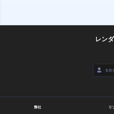
レン
弊社
リ