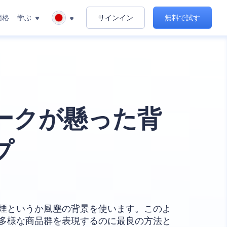
価格
学ぶ
サインイン
無料で試す
ークが懸った背
プ
煙というか風塵の背景を使います。このよ
多様な商品群を表現するのに最良の方法と