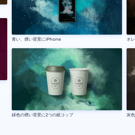
青い、煙い背景にiPhone
オ
緑色の煙い背景に2つの紙コップ
灰