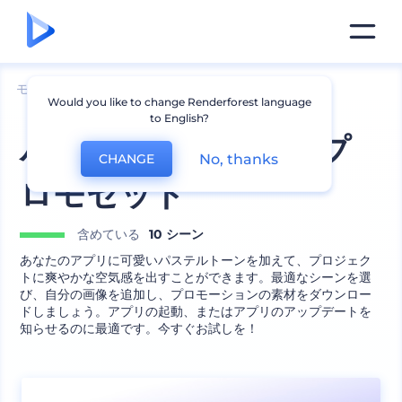
モックアップ
デバイス
iPhoneのモックアップ
Would you like to change Renderforest language
to English?
パステルアプリ用のプ
No, thanks
CHANGE
ロモセット
含めている
10 シーン
あなたのアプリに可愛いパステルトーンを加えて、プロジェク
トに爽やかな空気感を出すことができます。最適なシーンを選
び、自分の画像を追加し、プロモーションの素材をダウンロー
ドしましょう。アプリの起動、またはアプリのアップデートを
知らせるのに最適です。今すぐお試しを！