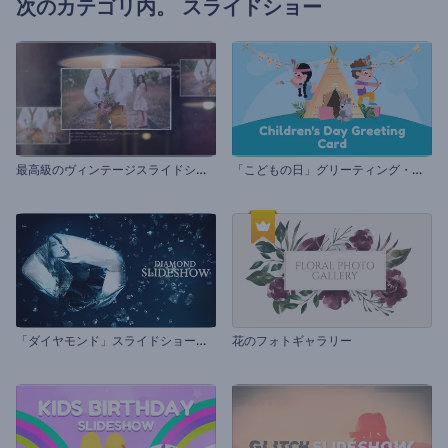
次のカテゴリ内。
スライドショー
最
高級のヴィンテージスライドショー
「
こどもの日」グリーティング・カード
「
ダイヤモンド」スライドショー・セット
花のフォトギャラリー