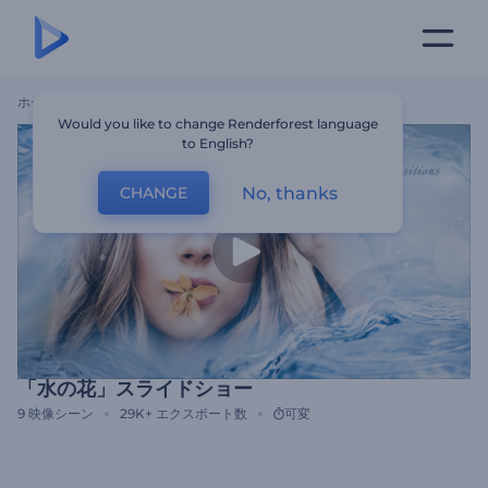
ホーム
テンプレート
「水の花」スライドショー
Would you like to change Renderforest language
to English?
No, thanks
CHANGE
「水の花」スライドショー
9
映像シーン
29K+
エクスポート数
可変