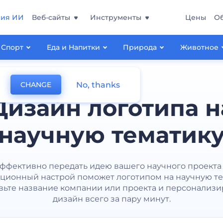
ния ИИ
Веб-сайты
Инструменты
Цены
О
Спорт
Еда и Напитки
Природа
Животное
No, thanks
CHANGE
Дизайн логотипа н
научную тематик
ффективно передать идею вашего научного проекта
ционный настрой поможет логотипом на научную те
вьте название компании или проекта и персонализи
дизайн всего за пару минут.