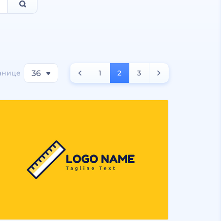
анице
36
1
2
3