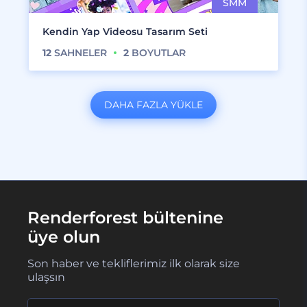
Kendin Yap Videosu Tasarım Seti
12
SAHNELER
2
BOYUTLAR
DAHA FAZLA YÜKLE
Renderforest bültenine
üye olun
Son haber ve tekliflerimiz ilk olarak size
ulaşsın