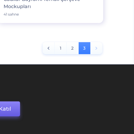
Mockupları
41 sahne
1
2
3
Katıl