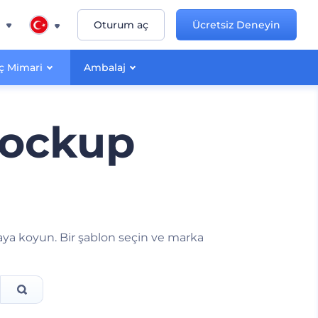
n
Oturum aç
Ücretsiz Deneyin
İç Mimari
Ambalaj
mockup
taya koyun. Bir şablon seçin ve marka