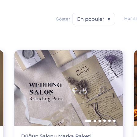
Her s
Göster
En popüler
Düğün Salonu Marka Paketi