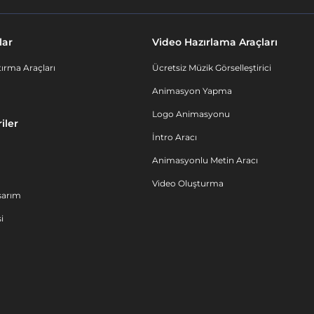
lar
Video Hazırlama Araçları
ırma Araçları
Ücretsiz Müzik Görselleştirici
Animasyon Yapma
Logo Animasyonu
iler
İntro Aracı
Animasyonlu Metin Aracı
Video Oluşturma
sarım
i