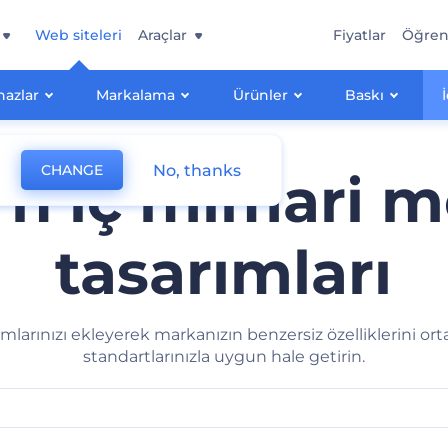
Web siteleri
Araçlar
Fiyatlar
Öğre
hazlar
Markalama
Ürünler
Baskı
No, thanks
CHANGE
n iç mimari 
tasarımları
larınızı ekleyerek markanızın benzersiz özelliklerini or
standartlarınızla uygun hale getirin.