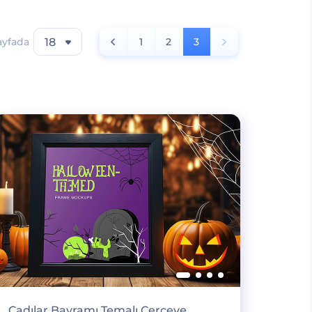
ayfada
18
1
2
3
Cadılar Bayramı Temalı Çerçeve