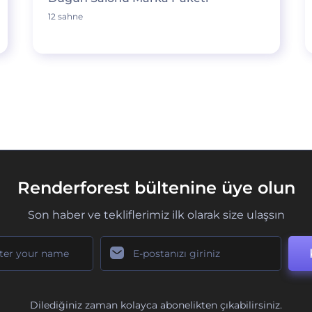
12 sahne
Renderforest bültenine üye olun
Son haber ve tekliflerimiz ilk olarak size ulaşsın
Dilediğiniz zaman kolayca abonelikten çıkabilirsiniz.