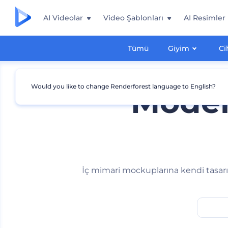
AI Videolar
Video Şablonları
AI Resimler
Tümü
Giyim
Ci
Would you like to change Renderforest language to English?
Moder
İç mimari mockuplarına kendi tasarım