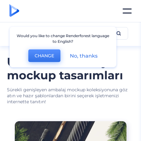
Diğer Ambalaj Mockupları
Would you like to change Renderforest language
to English?
No, thanks
CHANGE
Ücretsiz ambalaj
mockup tasarımları
Sürekli genişleyen ambalaj mockup koleksiyonuna göz
atın ve hazır şablonlardan birini seçerek işletmenizi
internette tanıtın!