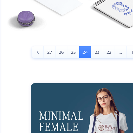
27
26
25
24
23
22
...