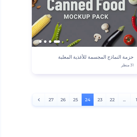
حزمة النماذج المجسمة للأغذية المعلبة
31 منظر
27
26
25
24
23
22
...