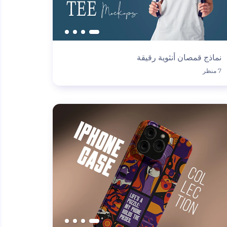
نماذج قمصان أنثوية رقيقة
7 منظر