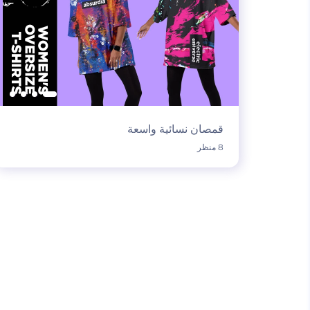
قمصان نسائية واسعة
8 منظر