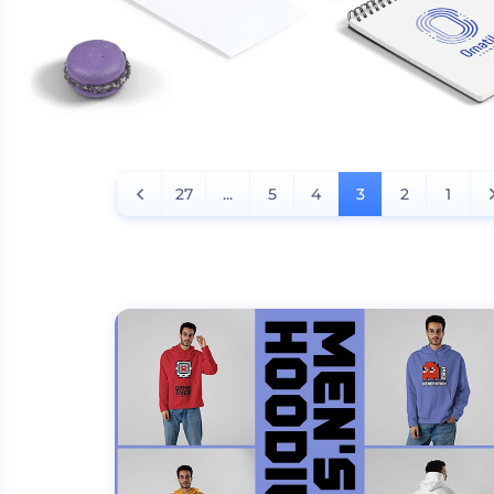
27
...
5
4
3
2
1