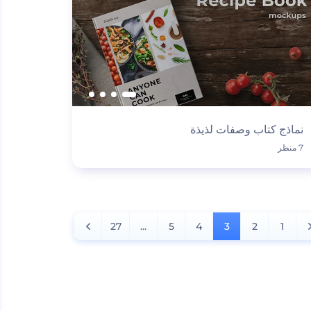
نماذج كتاب وصفات لذيذة
7 منظر
27
...
5
4
3
2
1