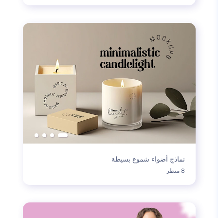
نماذج أضواء شموع بسيطة
8 منظر