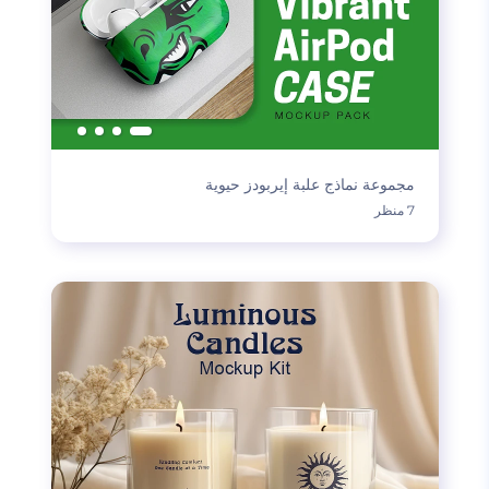
مجموعة نماذج علبة إيربودز حيوية
7 منظر