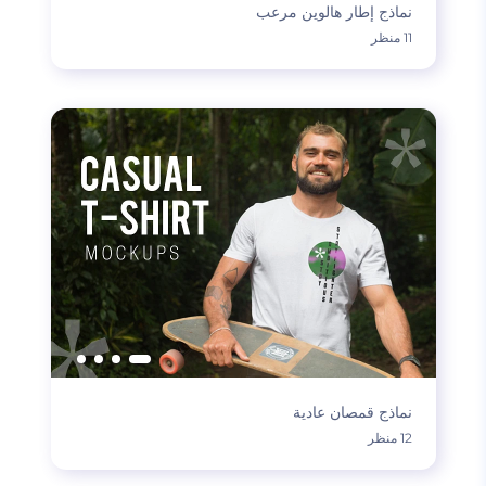
نماذج إطار هالوين مرعب
11 منظر
نماذج قمصان عادية
12 منظر