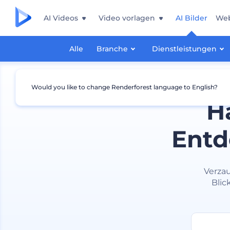
AI Videos
Video vorlagen
AI Bilder
Web
Alle
Branche
Dienstleistungen
Would you like to change Renderforest language to English?
H
Entd
Verza
Blic