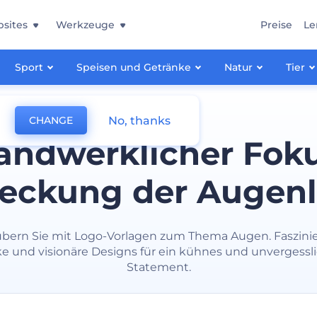
sites
Werkzeuge
Preise
Le
Sport
Speisen und Getränke
Natur
Tier
No, thanks
CHANGE
andwerklicher Foku
eckung der Augen
ubern Sie mit Logo-Vorlagen zum Thema Augen. Faszini
ke und visionäre Designs für ein kühnes und unvergessl
Statement.