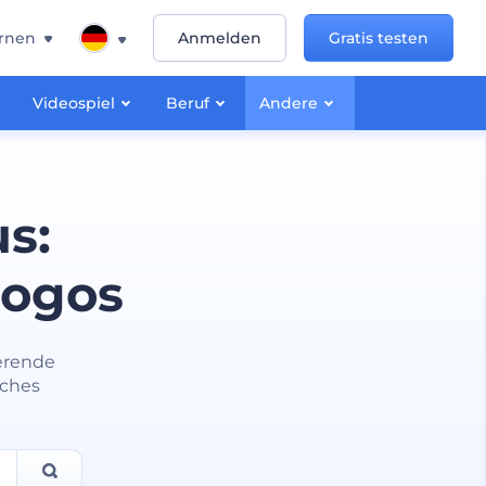
rnen
Anmelden
Gratis testen
Videospiel
Beruf
Andere
s:
logos
erende
iches