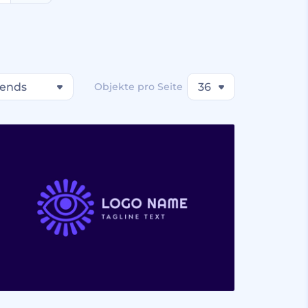
rends
Objekte pro Seite
36