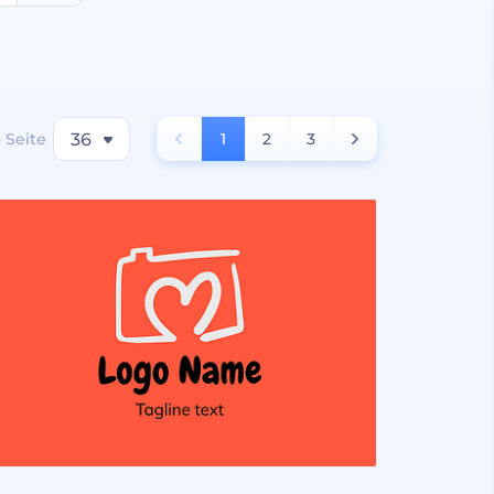
 Seite
36
1
2
3