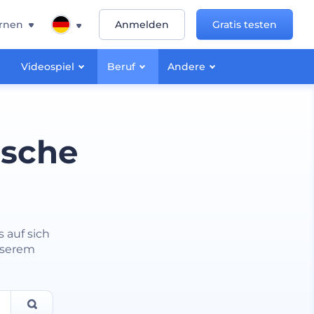
rnen
Anmelden
Gratis testen
Videospiel
Beruf
Andere
ische
 auf sich
nserem