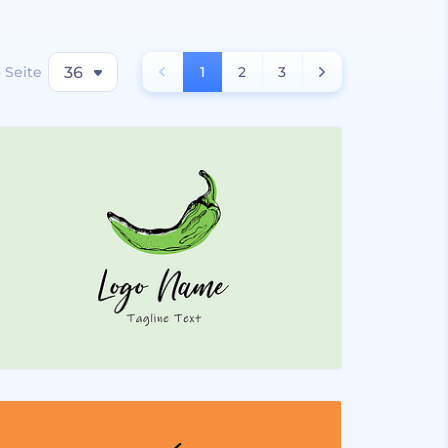
 Seite
36
1
2
3