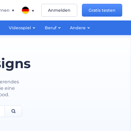
rnen
Anmelden
Gratis testen
Videospiel
Beruf
Andere
signs
nierendes
ie eine
ood.