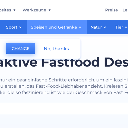
sites
Werkzeuge
Preise
Le
Sport
Speisen und Getränke
Natur
Tier
No, thanks
CHANGE
aktive Fastfood De
nur ein paar einfache Schritte erforderlich, um ein faszi
u erstellen, das Fast-Food-Liebhaber anzieht. Kreieren S
ke, die so faszinierend ist wie der Geschmack von Fast F