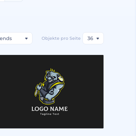
rends
Objekte pro Seite
36