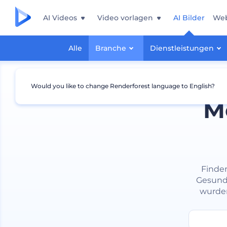
AI Videos
Video vorlagen
AI Bilder
Web
Alle
Branche
Dienstleistungen
Would you like to change Renderforest language to English?
M
Finden
Gesundh
wurden