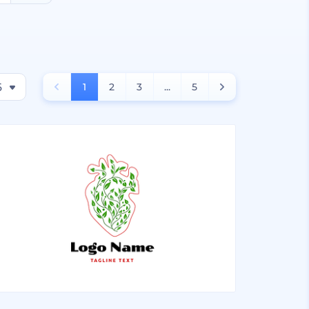
6
1
2
3
...
5