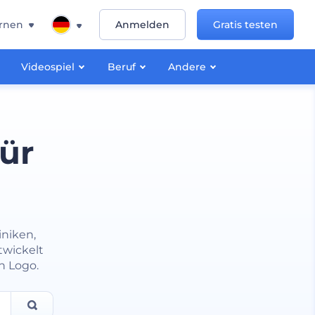
rnen
Anmelden
Gratis testen
Videospiel
Beruf
Andere
ür
n
iniken,
twickelt
n Logo.