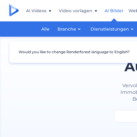
AI Videos
Video vorlagen
AI Bilder
Web
Alle
Branche
Dienstleistungen
Would you like to change Renderforest language to English?
A
Vervo
Immobi
B