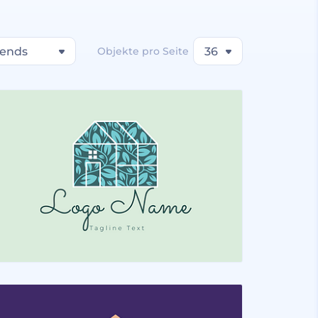
rends
Objekte pro Seite
36