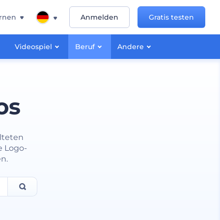
rnen
Anmelden
Gratis testen
Videospiel
Beruf
Andere
os
lteten
e Logo-
n.