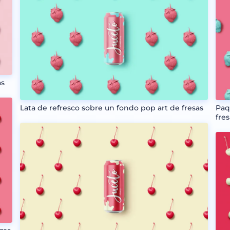
as
Lata de refresco sobre un fondo pop art de fresas
Paq
fre