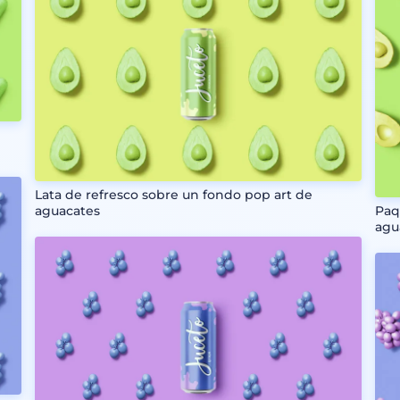
Lata de refresco sobre un fondo pop art de
aguacates
Paq
agu