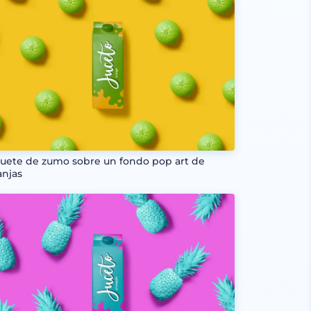
uete de zumo sobre un fondo pop art de
anjas