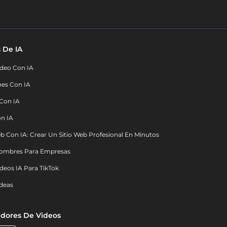
 De IA
deo Con IA
nes Con IA
 Con IA
on IA
b Con IA: Crear Un Sitio Web Profesional En Minutos
ombres Para Empresas
deos IA Para TikTok
deas
dores De Videos