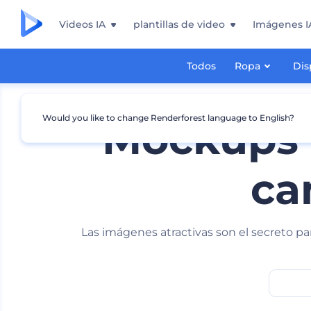
Videos IA
plantillas de video
Imágenes I
Todos
Ropa
Dis
Would you like to change Renderforest language to English?
Mockups 
ca
Las imágenes atractivas son el secreto pa