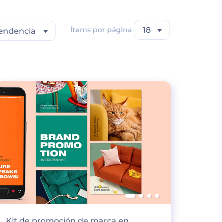
Ítems por página
18
endencia
Kit de promoción de marca en