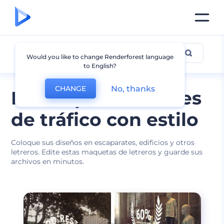
Mockup de signo
Would you like to change Renderforest language
to English?
No, thanks
CHANGE
Mockups de señales
de tráfico con estilo
Coloque sus diseños en escaparates, edificios y otros
letreros. Edite estas maquetas de letreros y guarde sus
archivos en minutos.