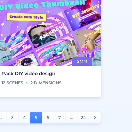
Pack DIY vidéo design
12
SCÈNES
2
DIMENSIONS
...
3
4
5
6
7
...
24