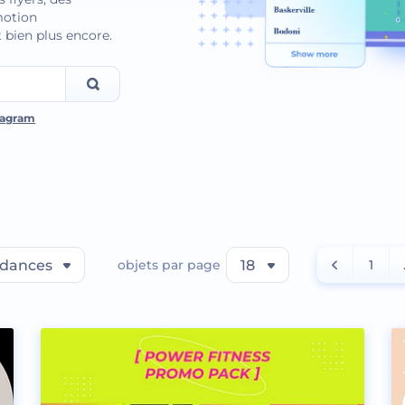
omotion
 bien plus encore.
tagram
dances
objets par page
18
1