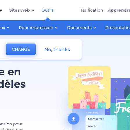
Sites web
Outils
Tarification
Apprendr
aux
Pour impression
Documents
Présentati
No, thanks
CHANGE
e en
dèles
ansion pour
 flyers, des