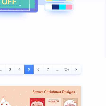
...
3
4
5
6
7
...
24