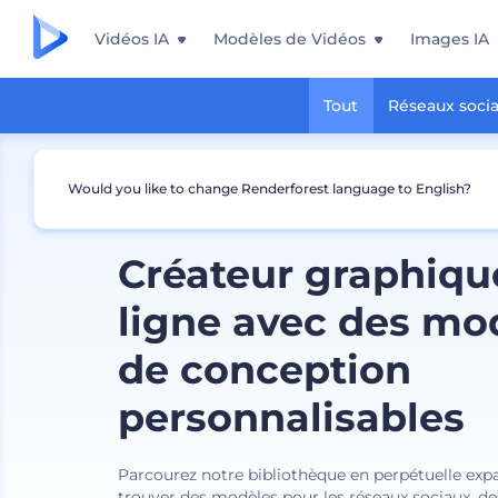
Vidéos IA
Modèles de Vidéos
Images IA
Tout
Réseaux soci
Would you like to change Renderforest language to English?
Créateur graphiqu
ligne avec des mo
de conception
personnalisables
Parcourez notre bibliothèque en perpétuelle exp
trouver des modèles pour les réseaux sociaux, des