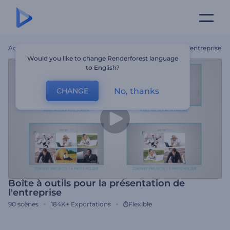
Accueil
Modèles
Boîte À Outils Pour La Présentation De L'entreprise
Would you like to change Renderforest language
to English?
No, thanks
CHANGE
Boîte à outils pour la présentation de
l'entreprise
90
scènes
184K+
Exportations
Flexible