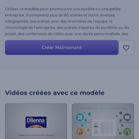
Utilisez ce modèle pour promouvoir une société ou une petite
entreprise. Il comprend plus de 80 scènes et inclut diverses
infographies, des scènes avec des membres de l'équipe, la
chronologie de l'entreprise, des scènes d'aperçu du portfolio ou du
projet, des conteneurs de vidéo avec une durée personnalisée, des
prix d'entreprise, des témoignages et bien d'autres choses encore.
Utilisez ce projet de vidéo épurée pour créer une belle vidéo que
Créer Maintenant
vous pourrez présenter à vos clients lors d'une présentation ou sur
le web.
Vidéos créées avec ce modèle