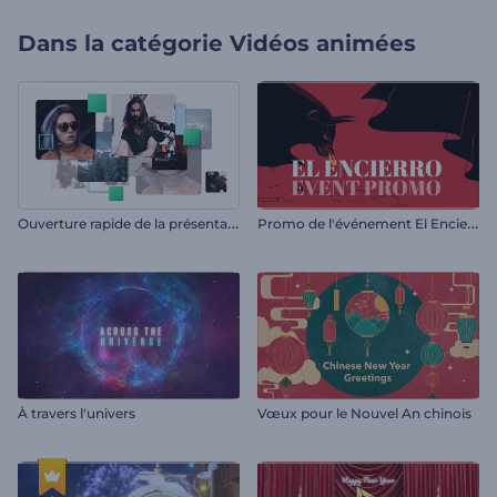
Dans la catégorie
Vidéos animées
O
uverture rapide de la présentation
P
romo de l'événement El Encierro
À travers l'univers
Vœux pour le Nouvel An chinois